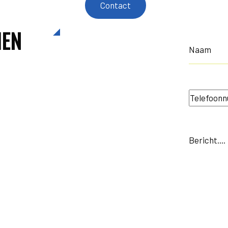
Contact
EN
Naam
(Vereist)
Telefoon
(Vereist)
Bericht
(Vereist)