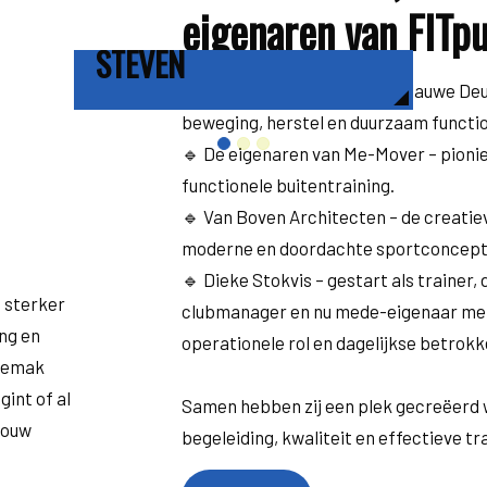
eigenaren van FITpu
STEVEN
🔹 Fysiotherapie Achter de Blauwe Deur
beweging, herstel en duurzaam functi
🔹 De eigenaren van Me-Mover – pionie
functionele buitentraining.
🔹 Van Boven Architecten – de creatie
moderne en doordachte sportconcept
🔹 Dieke Stokvis – gestart als trainer,
, sterker
clubmanager en nu mede-eigenaar met
ng en
operationele rol en dagelijkse betrokk
 gemak
gint of al
Samen hebben zij een plek gecreëerd 
 jouw
begeleiding, kwaliteit en effectieve tr