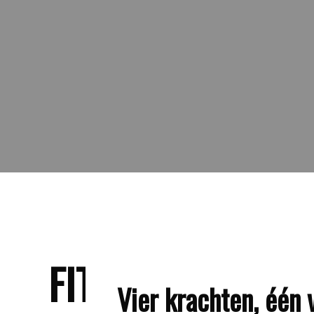
FIT
TRAINERS
.
Vier krachten, één v