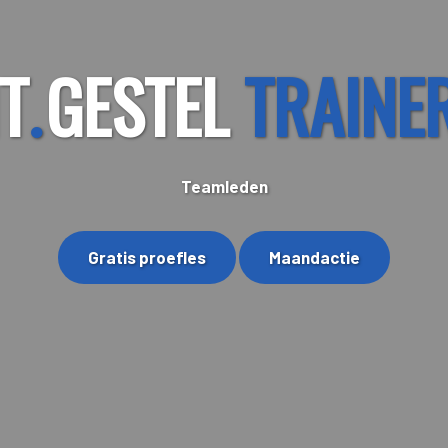
IT
GESTEL
TRAINE
.
Teamleden
Gratis proefles
Maandactie