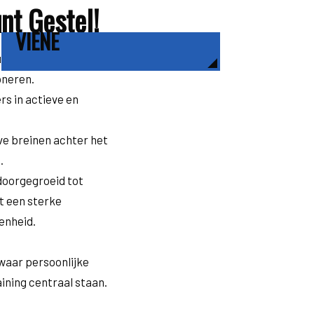
nt Gestel!
VIÈNE
DIE
 – specialisten in
oneren.
rs in actieve en
ve breinen achter het
.
 doorgegroeid tot
 een sterke
enheid.
waar persoonlijke
aining centraal staan.